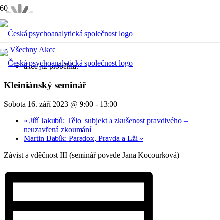
« Všechny Akce
akce již proběhla.
Kleiniánský seminář
Sobota 16. září 2023 @ 9:00
-
13:00
«
Jiří Jakubů: Tělo, subjekt a zkušenost pravdivého –
neuzavřená zkoumání
Martin Babík: Paradox, Pravda a Lži
»
Závist a vděčnost III (seminář povede Jana Kocourková)