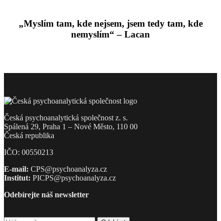
„Myslím tam, kde nejsem, jsem tedy tam, kde
nemyslím“ – Lacan
Česká psychoanalytická společnost z. s.
Spálená 29, Praha 1 – Nové Město, 110 00
Česká republika
IČO: 00550213
E-mail:
CPS@psychoanalyza.cz
Institut:
PICPS@psychoanalyza.cz
Odebírejte náš newsletter