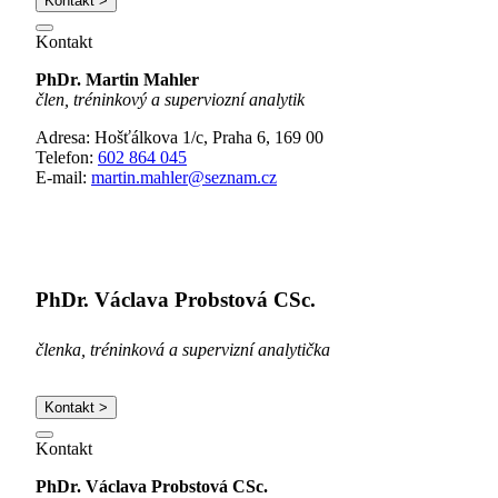
Kontakt >
Kontakt
PhDr. Martin Mahler
člen, tréninkový a superviozní analytik
Adresa: Hošťálkova 1/c, Praha 6, 169 00
Telefon:
602 864 045
E-mail:
martin.mahler@seznam.cz
PhDr. Václava Probstová CSc.
členka, tréninková a supervizní analytička
Kontakt >
Kontakt
PhDr. Václava Probstová CSc.