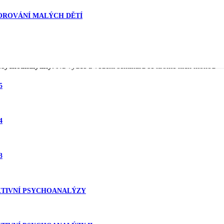
ZOROVÁNÍ MALÝCH DĚTÍ
psychoanalytiky
. Na výuce a vedení seminářů se kromě nich mohou
5
4
3
KTIVNÍ PSYCHOANALÝZY