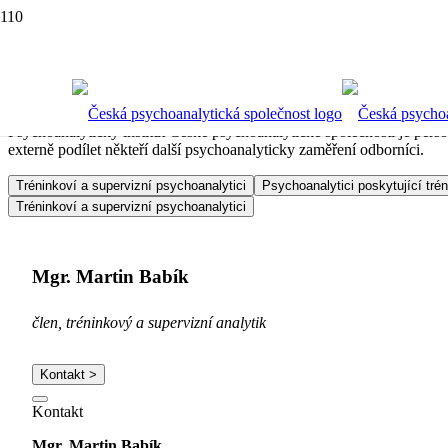
Tréninkoví, supervizní a vyučující psychoa
Psychoanalytický institut České psychoanalytické společnosti je pers
externě podílet někteří další psychoanalyticky zaměření odborníci.
Tréninkoví a supervizní psychoanalytici
Psychoanalytici poskytující tré
Tréninkoví a supervizní psychoanalytici
Mgr. Martin Babík
člen, tréninkový a supervizní analytik
Kontakt >
Kontakt
Mgr. Martin Babík