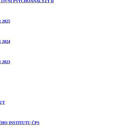
TIVNÍ PSYCHOANALÝZY II
 2025
 2024
 2023
UT
HO INSTITUTU ČPS