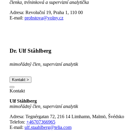
členka, tréninková a supervizní analytička
Adresa: Revoluční 19, Praha 1, 110 00
E-mail:
probstova@volny.cz
Dr. Ulf Ståhlberg
mimořádný člen, supervizní analytik
Kontakt >
Kontakt
Ulf Ståhlberg
mimořádný člen, supervizní analytik
Adresa: Tegnérgatan 72, 216 14 Limhamn, Malmö, Švédsko
Telefon:
+46707366965
E-mail:
ulf.staahlberg@telia.com