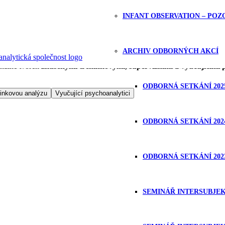
INFANT OBSERVATION – PO
nalytici
ARCHIV ODBORNÝCH AKCÍ
onálně tvořen
zkušenými tréninkovými, supervizními a vyučujícími 
ODBORNÁ SETKÁNÍ 202
ninkovou analýzu
Vyučující psychoanalytici
ODBORNÁ SETKÁNÍ 202
ODBORNÁ SETKÁNÍ 202
SEMINÁŘ INTERSUBJE