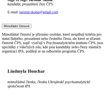
kandidát, prozatímní člen ČPS
E-mail:
jaromir.skoda@gmail.com
Mimořádní členové
Mimořádné členství je přiznáno osobám, které nesplňují kritéria pro
statut řádného, prozatímní nebo čestného člena, ale které se účastní
činnosti ČPS, např. vyučují v Psychoanalytickém institutu ČPS, jsou
uprchlíky z válečných zón, kde jsou kandidáty nebo členy místních
organizací IPA, podílejí se na odborném programu ČPS.
Liudmyla Honchar
mimořádná členka, členka
Ukrajinské psychoanalytické
společnosti IPA