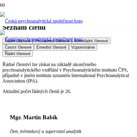
Seznam členů
Řádní členové
Prozatimní členové
Mimořádní členové
Čestní členové
Emeritní členové
Vzpomínáme
Řádní členové
Řádné členství lze získat na základě ukončeného
psychoanalytického vzdělání v Psychoanalytickém institutu ČPS,
případně v jiném institutu uznaném International Psychoanalytical
Association (IPA).
Aktuální počet řádných členů je 26.
Mgr. Martin Babík
člen, tréninkový a supervizní analytik