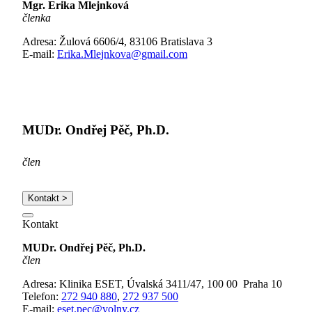
Mgr. Erika Mlejnková
členka
Adresa: Žulová 6606/4, 83106 Bratislava 3
E-mail:
Erika.Mlejnkova@gmail.com
MUDr. Ondřej Pěč, Ph.D.
člen
Kontakt >
Kontakt
MUDr. Ondřej Pěč, Ph.D.
člen
Adresa: Klinika ESET, Úvalská 3411/47, 100 00 Praha 10
Telefon:
272 940 880
,
272 937 500
E-mail:
eset.pec@volny.cz