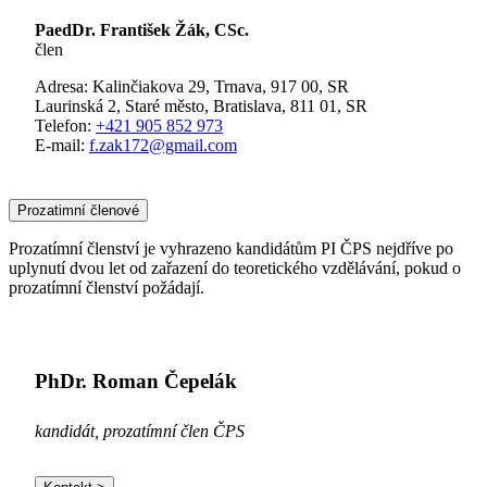
PaedDr. František Žák, CSc.
člen
Adresa: Kalinčiakova 29, Trnava, 917 00, SR
Laurinská 2, Staré město, Bratislava, 811 01, SR
Telefon:
+421 905 852 973
E-mail:
f.zak172@gmail.com
Prozatimní členové
Prozatímní členství je vyhrazeno kandidátům PI ČPS nejdříve po
uplynutí dvou let od zařazení do teoretického vzdělávání, pokud o
prozatímní členství požádají.
PhDr. Roman Čepelák
kandidát, prozatímní člen ČPS