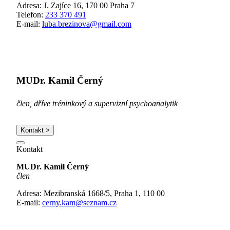
Adresa: J. Zajíce 16, 170 00 Praha 7
Telefon:
233 370 491
E-mail:
luba.brezinova@gmail.com
MUDr. Kamil Černý
člen, dříve tréninkový a supervizní psychoanalytik
Kontakt >
Kontakt
MUDr. Kamil Černý
člen
Adresa: Mezibranská 1668/5, Praha 1, 110 00
E-mail:
cerny.kam@seznam.cz