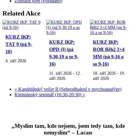
Zobrazit web (Pořadatel)
Related Akce
KURZ IKP:
KURZ IKP:
KURZ IKP:
TAT 9 (pá 9-
OPD (I) (pá
ROR Běh2 3+4
16)
9,30-19 a so 9-
MM (pá 9-16 a
4. září 2026
16)
so 9-16)
11. září 2026
-
12.
18. září 2026
-
19.
září 2026
září 2026
«
Kandidátský večer II (Sebeodhalení v psychoanalýze)
Kleiniánský seminář (16:30-20:30)
»
„Myslím tam, kde nejsem, jsem tedy tam, kde
nemyslím“ – Lacan