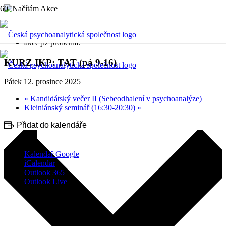
« Všechny Akce
akce již proběhla.
KURZ IKP: TAT (pá 9-16)
Pátek 12. prosince 2025
«
Kandidátský večer II (Sebeodhalení v psychoanalýze)
Kleiniánský seminář (16:30-20:30)
»
Přidat do kalendáře
Kalendář Google
iCalendar
Outlook 365
Outlook Live