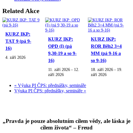
Related Akce
KURZ IKP:
KURZ IKP:
KURZ IKP:
TAT 9 (pá 9-
OPD (I) (pá
ROR Běh2 3+4
16)
9,30-19 a so 9-
MM (pá 9-16 a
4. září 2026
16)
so 9-16)
11. září 2026
-
12.
18. září 2026
-
19.
září 2026
září 2026
«
Výuka PI ČPS: přednášky, semináře
Výuka PI ČPS: přednášky, semináře
»
„Pravda je pouze absolutním cílem vědy, ale láska je
cílem života“ – Freud