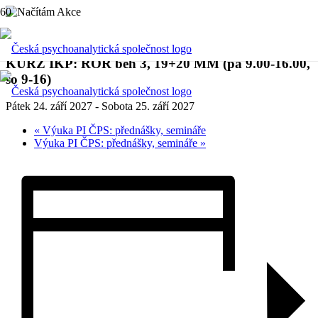
« Všechny Akce
KURZ IKP: ROR běh 3, 19+20 MM (pá 9.00-16.00,
so 9-16)
Pátek 24. září 2027
-
Sobota 25. září 2027
«
Výuka PI ČPS: přednášky, semináře
Výuka PI ČPS: přednášky, semináře
»