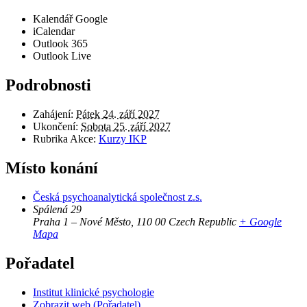
Kalendář Google
iCalendar
Outlook 365
Outlook Live
Podrobnosti
Zahájení:
Pátek 24. září 2027
Ukončení:
Sobota 25. září 2027
Rubrika Akce:
Kurzy IKP
Místo konání
Česká psychoanalytická společnost z.s.
Spálená 29
Praha 1 – Nové Město
,
110 00
Czech Republic
+ Google
Mapa
Pořadatel
Institut klinické psychologie
Zobrazit web (Pořadatel)