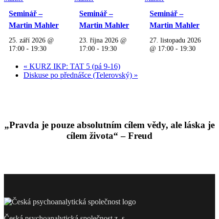
Seminář –
Seminář –
Seminář –
Martin Mahler
Martin Mahler
Martin Mahler
25. září 2026 @
23. října 2026 @
27. listopadu 2026
17:00
-
19:30
17:00
-
19:30
@ 17:00
-
19:30
«
KURZ IKP: TAT 5 (pá 9-16)
Diskuse po přednášce (Telerovský)
»
„Pravda je pouze absolutním cílem vědy, ale láska je
cílem života“ – Freud
Česká psychoanalytická společnost z. s.