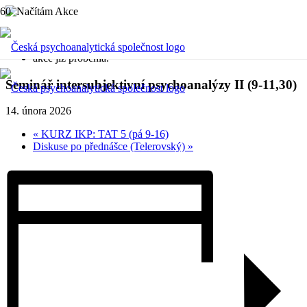
« Všechny Akce
akce již proběhla.
Seminář intersubjektivní psychoanalýzy II (9-11,30)
14. února 2026
«
KURZ IKP: TAT 5 (pá 9-16)
Diskuse po přednášce (Telerovský)
»