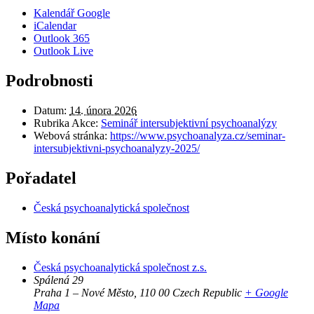
Kalendář Google
iCalendar
Outlook 365
Outlook Live
Podrobnosti
Datum:
14. února 2026
Rubrika Akce:
Seminář intersubjektivní psychoanalýzy
Webová stránka:
https://www.psychoanalyza.cz/seminar-
intersubjektivni-psychoanalyzy-2025/
Pořadatel
Česká psychoanalytická společnost
Místo konání
Česká psychoanalytická společnost z.s.
Spálená 29
Praha 1 – Nové Město
,
110 00
Czech Republic
+ Google
Mapa