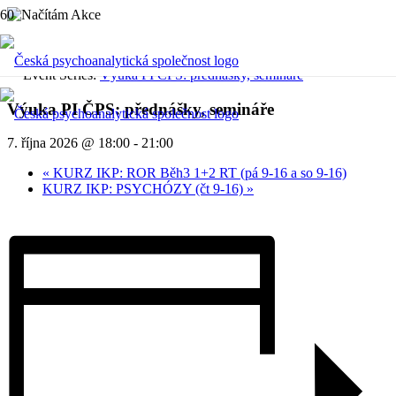
« Všechny Akce
Event Series:
Výuka PI ČPS: přednášky, semináře
Výuka PI ČPS: přednášky, semináře
7. října 2026 @ 18:00
-
21:00
«
KURZ IKP: ROR Běh3 1+2 RT (pá 9-16 a so 9-16)
KURZ IKP: PSYCHÓZY (čt 9-16)
»