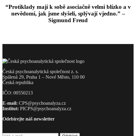
“Protiklady mají k sobě asociačně velmi blízko a v
nevědomí, jak jsme slyšeli, splývají vjedno.” –
Sigmund Freud
Česká psychoanalytická společnost z. s.
Spálená 29, Praha 1 – Nové Město, 110 00
Česká republika
IČO: 00550213
E-mail:
CPS@psychoanalyza.cz
Institut:
PICPS@psychoanalyza.cz
Odebírejte náš newsletter