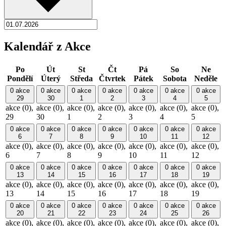
Kalendář z Akce
Po
Út
St
Čt
Pá
So
Ne
Pondělí
Úterý
Středa
Čtvrtek
Pátek
Sobota
Neděle
0 akce
0 akce
0 akce
0 akce
0 akce
0 akce
0 akce
29
30
1
2
3
4
5
akce (0),
akce (0),
akce (0),
akce (0),
akce (0),
akce (0),
akce (0),
29
30
1
2
3
4
5
0 akce
0 akce
0 akce
0 akce
0 akce
0 akce
0 akce
6
7
8
9
10
11
12
akce (0),
akce (0),
akce (0),
akce (0),
akce (0),
akce (0),
akce (0),
6
7
8
9
10
11
12
0 akce
0 akce
0 akce
0 akce
0 akce
0 akce
0 akce
13
14
15
16
17
18
19
akce (0),
akce (0),
akce (0),
akce (0),
akce (0),
akce (0),
akce (0),
13
14
15
16
17
18
19
0 akce
0 akce
0 akce
0 akce
0 akce
0 akce
0 akce
20
21
22
23
24
25
26
akce (0),
akce (0),
akce (0),
akce (0),
akce (0),
akce (0),
akce (0),