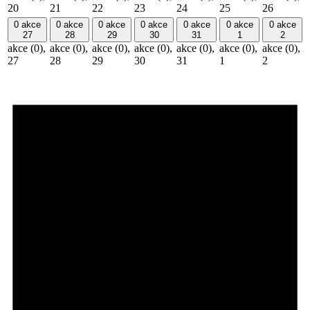
20
21
22
23
24
25
26
0 akce
0 akce
0 akce
0 akce
0 akce
0 akce
0 akce
27
28
29
30
31
1
2
akce (0),
akce (0),
akce (0),
akce (0),
akce (0),
akce (0),
akce (0),
27
28
29
30
31
1
2