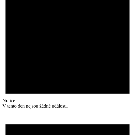
Notice
V tento den nejsou žádné události.