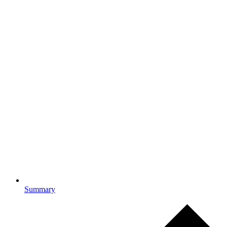
Summary