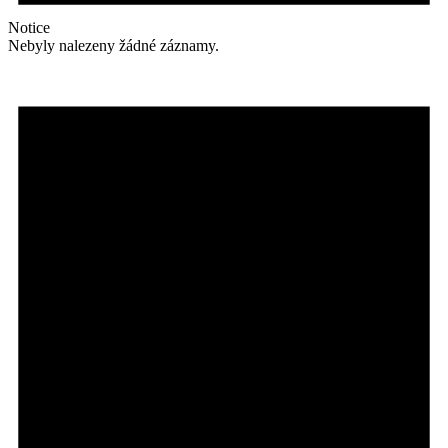
Notice
Nebyly nalezeny žádné záznamy.