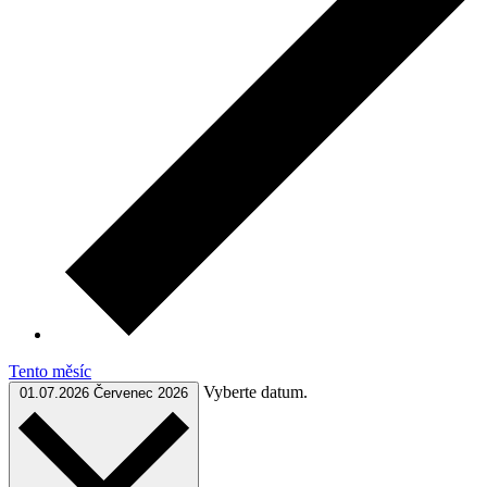
Tento měsíc
Vyberte datum.
01.07.2026
Červenec 2026