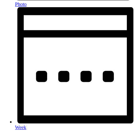
Photo
Week