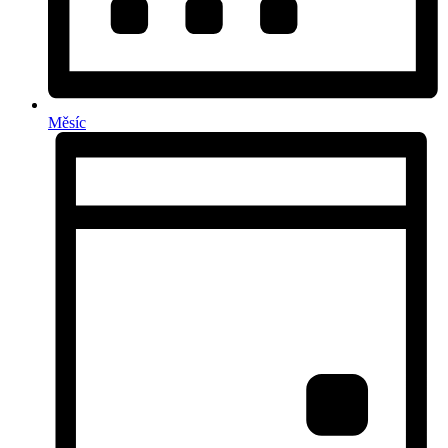
Měsíc