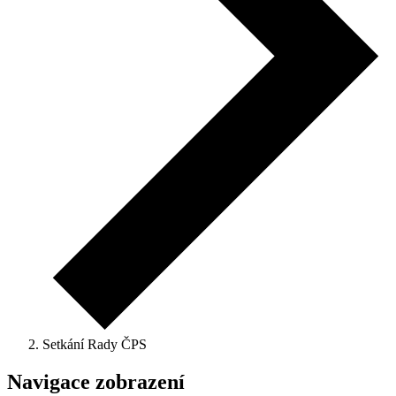
Setkání Rady ČPS
Navigace zobrazení