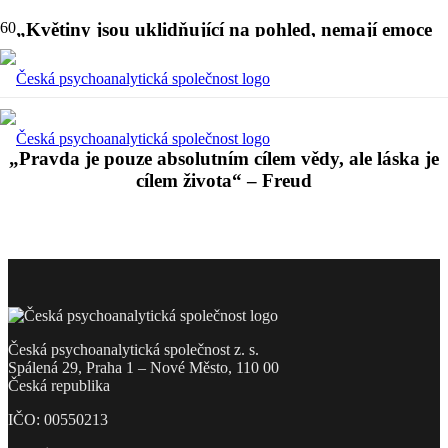
„Květiny jsou uklidňující na pohled, nemají emoce
ani konflikty“ – Freud
„Pravda je pouze absolutním cílem vědy, ale láska je
cílem života“ – Freud
Česká psychoanalytická společnost z. s.
Spálená 29, Praha 1 – Nové Město, 110 00
Česká republika
IČO: 00550213