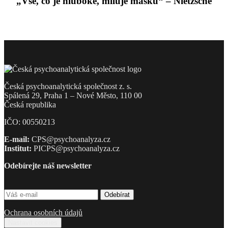
„Vše, co je hluboké, miluje masku“ – Nietzsche
Česká psychoanalytická společnost z. s.
Spálená 29, Praha 1 – Nové Město, 110 00
Česká republika
IČO: 00550213
E-mail:
CPS@psychoanalyza.cz
Institut:
PICPS@psychoanalyza.cz
Odebírejte náš newsletter
Ochrana osobních údajů
Nastavit cookies