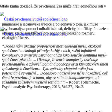
Tato kniha dokládá, že psychoanalýza může hrát jedinečnou roli v
debatě o změně klimatu, protože klade důraz na nevědomé dimenze
našeho duševního a sociálního života. Kniha se zabývá příspěvky z
freudovské, kleinovské, objektní psychologie, self-psychologie,
jungiánské a lacanovské tradice a pojednává o tom, jak může
psychoanalýza pomoci odhalit úzkosti, deficity, konflikty, fantazie a
obrany, které jsou klíčové pro pochopení lidského rozměru
ekologické krize.
“Dodds nám ukazuje propojenost mezi ekologií mysli, ekologií
společnosti a ekologií přírody; každý z nich, světů inﬁnitivní
komplexity, a umisťuje psychoanalýzu jako součást kontinua mysl-
společnost-příroda…. Ukazuje, že teorie komplexity osvětluje
psychoanalýzu a zároveň pomáhá pochopit krizi klimatických změn
způsobených člověkem… Tyto způsoby chápání světa jsou
potenciálně revoluční… Doddsovo nadšení pro ně je nakažlivé, což
čtenáře povzbuzuje k tomu, aby se s tímto komplikovaným, ale
zásadním způsobem myšlení seznámil.”
– Robert Tollemache,
Psychoanalytic Psychotherapy, 2013, Vol.27, No.2.