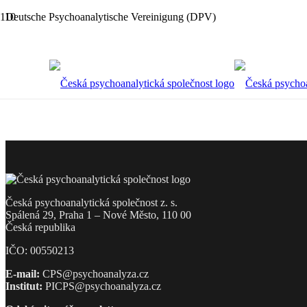
Deutsche Psychoanalytische Vereinigung (DPV)
Česká psychoanalytická společnost z. s.
Spálená 29, Praha 1 – Nové Město, 110 00
Česká republika
IČO: 00550213
E-mail:
CPS@psychoanalyza.cz
Institut:
PICPS@psychoanalyza.cz