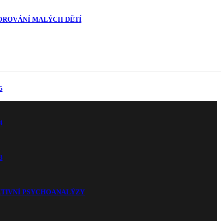
ZOROVÁNÍ MALÝCH DĚTÍ
5
4
3
KTIVNÍ PSYCHOANALÝZY