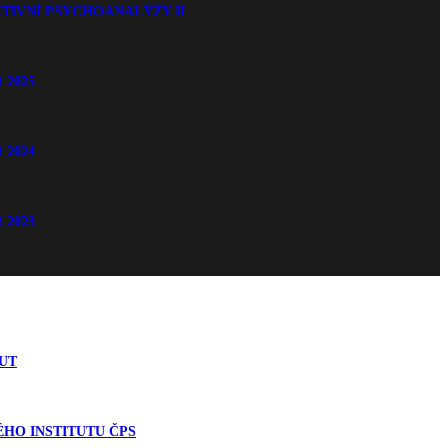
TIVNÍ PSYCHOANALÝZY II
 2025
 2024
 2023
UT
HO INSTITUTU ČPS