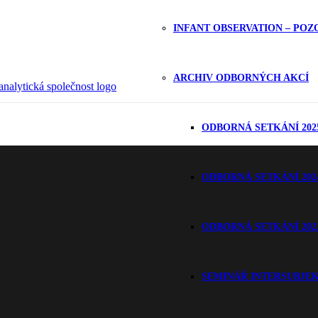
INFANT OBSERVATION – PO
ARCHIV ODBORNÝCH AKCÍ
„Proti předsudkům se nedá nic dělat“ – Freud
ODBORNÁ SETKÁNÍ 202
ODBORNÁ SETKÁNÍ 202
ODBORNÁ SETKÁNÍ 202
SEMINÁŘ INTERSUBJE